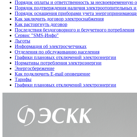
Порядок оплаты и ответственность за несвоевременную 
Порядок подтверждения наличия электроотопительных и 
Порядок оснащения приборами учета энергопринимающи
Как заключить договор электроснабжения
Как расторгнуть договор
Последствия бездоговорного и безучетного потребления
Сервис "SMS-Инфо"
Льготы
Информация об электросчетчиках
Отделения по обслуживанию населения
Графики плановых отключений электроэнергии
Нормативы потребления электроэнергии
Энергосбережение
Как подключить E-mail оповещение
Тарифы
Графики плановых отключений электроэнергии