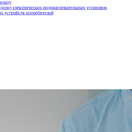
оплату
(или) электрических водонагревательных установок
х устройств потребителей